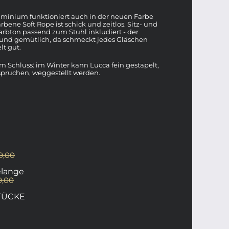
uminium funktioniert auch in der neuen Farbe
bene Soft Rope ist schick und zeitlos. Sitz- und
rbton passend zum Stuhl inkludiert - der
 und gemütlich, da schmeckt jedes Gläschen
lt gut.
Schluss: im Winter kann Lucca fein gestapelt,
spruchen, weggestellt werden.
9,00
elange
9,00
TÜCKE