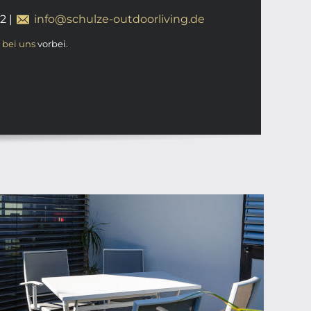
12
|
info@schulze-outdoorliving.de
t
bei uns
vorbei.