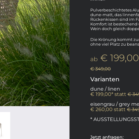
Pulverbeschichtetes Al
dune-matt, das linnenfar
Rückenkissen sind im Fa
Komfort ist bestechend
Wein doch gleich doppe
Die Krönung kommt zum 
ohne viel Platz zu bean
€ 199,00
ab
€ 349,00
Varianten
dune / linen
€ 199,00* statt
€ 34
eisengrau / grey m
€ 260,00 statt
€ 34
* AUSSTELLUNGSS
Jetzt anfragen: