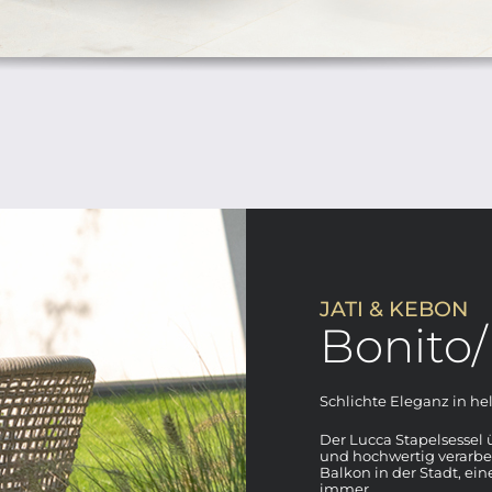
JATI & KEBON
Bonito/
Schlichte Eleganz in he
Der Lucca Stapelsessel
und hochwertig verarbei
Balkon in der Stadt, ein
immer.