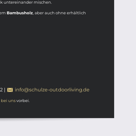
k untereinander mischen.
tem
Bambusholz
, aber auch ohne erhältlich
12
|
info@schulze-outdoorliving.de
t
bei uns
vorbei.