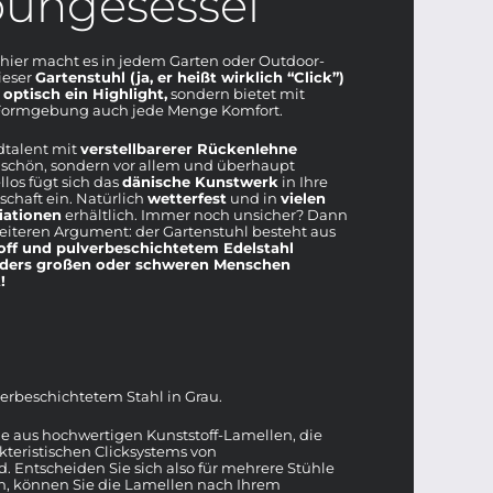
oungesessel
 hier macht es in jedem Garten oder Outdoor-
ieser
Gartenstuhl (ja, er heißt wirklich “Click”)
 optisch ein Highlight,
sondern bietet mit
Formgebung auch jede Menge Komfort.
ndtalent mit
verstellbarerer Rückenlehne
 schön, sondern vor allem und überhaupt
llos fügt sich das
dänische Kunstwerk
in Ihre
chaft ein. Natürlich
wetterfest
und in
vielen
iationen
erhältlich. Immer noch unsicher? Dann
eiteren Argument: der Gartenstuhl besteht aus
off und pulverbeschichtetem Edelstahl
nders großen oder schweren Menschen
t!
erbeschichtetem Stahl in Grau.
e aus hochwertigen Kunststoff-Lamellen, die
akteristischen Clicksystems von
d. Entscheiden Sie sich also für mehrere Stühle
n, können Sie die Lamellen nach Ihrem