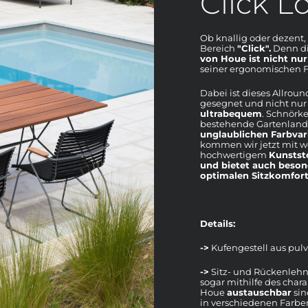
Click L
Ob knallig oder dezent,
Bereich
"Click".
Denn d
von Houe ist nicht nur
seiner ergonomischen 
Dabei ist dieses Allrou
gesegnet und nicht nur
ultrabequem
. Schnörke
bestehende Gartenlands
unglaublichen Farbvar
kommen wir jetzt mit w
hochwertigem
Kunstst
und bietet auch beso
optimalen Sitzkomfor
Details:
->
Kufengestell aus pulv
->
Sitz- und Rückenlehn
sogar mithilfe des char
Houe
austauschbar
sin
in verschiedenen Farbe