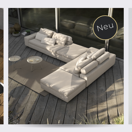
Neu
ab