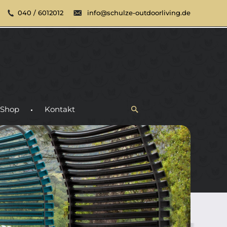
040 / 6012012
info@schulze-outdoorliving.de
Shop
Kontakt