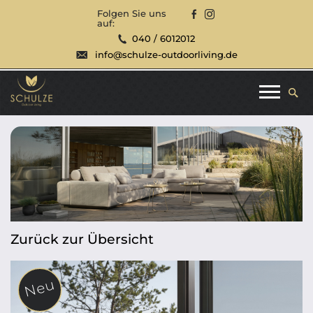
Folgen Sie uns
auf:
040 / 6012012
info@schulze-outdoorliving.de
Zurück zur Übersicht
Neu
Neu
Neu
Neu
Neu