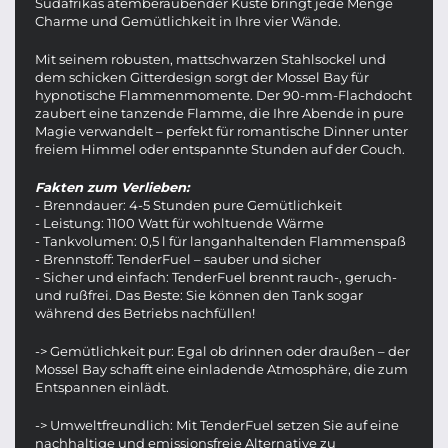
Südafrikas atemberaubender Küste bringt jede Menge
Charme und Gemütlichkeit in Ihre vier Wände.
Mit seinem robusten, mattschwarzen Stahlsockel und
dem schicken Gitterdesign sorgt der Mossel Bay für
hypnotische Flammenmomente. Der 90-mm-Flachdocht
zaubert eine tanzende Flamme, die Ihre Abende in pure
Magie verwandelt – perfekt für romantische Dinner unter
freiem Himmel oder entspannte Stunden auf der Couch.
Fakten zum Verlieben:
- Brenndauer: 4-5 Stunden pure Gemütlichkeit
- Leistung: 1100 Watt für wohltuende Wärme
- Tankvolumen: 0,5 l für langanhaltenden Flammenspaß
- Brennstoff: TenderFuel – sauber und sicher
- Sicher und einfach: TenderFuel brennt rauch-, geruch-
und rußfrei. Das Beste: Sie können den Tank sogar
während des Betriebs nachfüllen!
-> Gemütlichkeit pur: Egal ob drinnen oder draußen – der
Mossel Bay schafft eine einladende Atmosphäre, die zum
Entspannen einlädt.
-> Umweltfreundlich: Mit TenderFuel setzen Sie auf eine
nachhaltige und emissionsfreie Alternative zu