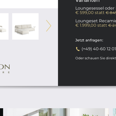
Varianten
Loungesessel oder M
€ 599,00 statt
€ 84
Loungeset Recamier
€ 1.999,00 statt
€ 2
Jetzt anfragen:
(+49) 40-60 12 0
Oder schauen Sie direk