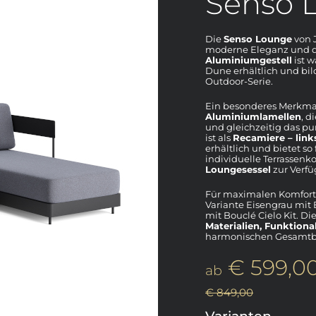
Senso 
Die
Senso Lounge
von 
moderne Eleganz und d
Aluminiumgestell
ist w
Dune erhältlich und bil
Outdoor-Serie.
Ein besonderes Merkmal
Aluminiumlamellen
, d
und gleichzeitig das pu
ist als
Recamiere – link
erhältlich und bietet so
individuelle Terrassenk
Loungesessel
zur Verf
Für maximalen Komfort
Variante Eisengrau mit 
mit Bouclé Cielo Kit. D
Materialien, Funktional
harmonischen Gesamtbil
€ 599,0
ab
€ 849,00