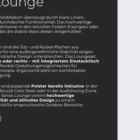
Lounge
Jati&Kebon überzeugt durch klare Linien,
urchdachte Funktionalität. Das hochwertige
ahlweise in den stilvollen Farben Eisengrau oder
det die stabile Basis dieser zeitgemäßen
 sind die Sitz- und Rückenflächen aus
ie für eine außergewöhnliche Stabilität sorgen
ristische Design unterstreichen. Das Loungeset
s oder rechts – mit integriertem Einstecktisch
 flexible Gestaltungsmöglichkeiten für
onzepte. Ergänzend steht ein komfortabler
ügung.
 sind passende
Polster bereits inklusive
: In der
Bouclé Cielo Steel oder in der Ausführung Dune
ie Senso Lounge vereint
hochwertige
ität und stilvolles Design
zu einem
d für anspruchsvolle Outdoor-Bereiche.
0