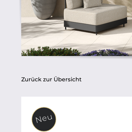
Zurück zur Übersicht
Neu
Neu
Neu
Neu
Neu