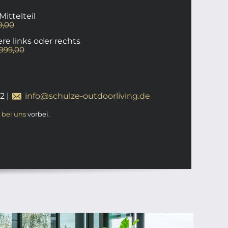
ittelteil
9,00
e links oder rechts
.999,00
12
|
info@schulze-outdoorliving.de
t
bei uns
vorbei.