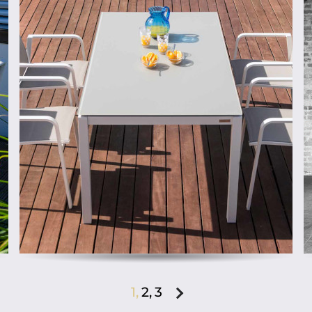
ab
1,
2,
3