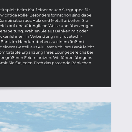
t spielt beim Kauf einer neuen Sitzgruppe für
e wichtige Rolle. Besonders formschön sind dabei
 Kombination aus Holz und Metall arbeiten: Sie
eich auf unaufdringliche Weise und überzeugen
Verarbeitung. Wählen Sie aus Bänken mit oder
ckenlehnen. In Verbindung mit Tuvatextil-
re Bank im Handumdrehen zu einem äußerst
einem Gestell aus Alu lässt sich Ihre Bank leicht
komfortable Ergänzung Ihres Loungebereichs bei
r größeren Feiern nutzen. Wir führen übrigens
amit Sie für jeden Tisch das passende Bänkchen