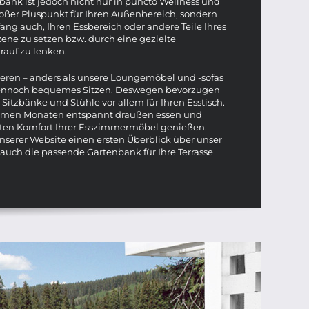
ank ist jedoch nicht nur in puncto Wellness und
roßer Pluspunkt für Ihren Außenbereich, sondern
kfang auch, Ihren Essbereich oder andere Teile Ihres
zene zu setzen bzw. durch eine gezielte
rauf zu lenken.
ieren – anders als unsere Loungemöbel und -sofas
 dennoch bequemes Sitzen. Deswegen bevorzugen
Sitzbänke und Stühle vor allem für Ihren Esstisch.
armen Monaten entspannt draußen essen und
ten Komfort Ihrer Esszimmermöbel genießen.
unserer Website einen ersten Überblick über unser
 auch die passende Gartenbank für Ihre Terrasse