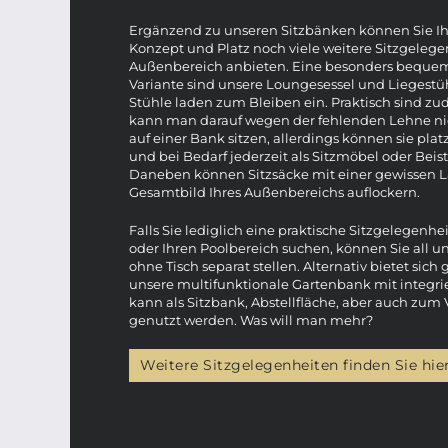
Ergänzend zu unseren Sitzbänken können Sie Ih
Konzept und Platz noch viele weitere Sitzgelege
Außenbereich anbieten. Eine besonders beque
Variante sind unsere Loungesessel und Liegestüh
Stühle laden zum Bleiben ein. Praktisch sind z
kann man darauf wegen der fehlenden Lehne nic
auf einer Bank sitzen, allerdings können sie pla
und bei Bedarf jederzeit als Sitzmöbel oder Beis
Daneben können Sitzsäcke mit einer gewissen L
Gesamtbild Ihres Außenbereichs auflockern.
Falls Sie lediglich eine praktische Sitzgelegenhe
oder Ihren Poolbereich suchen, können Sie all u
ohne Tisch separat stellen. Alternativ bietet sic
unsere multifunktionale Gartenbank mit integri
kann als Sitzbank, Abstellfläche, aber auch zum 
genutzt werden. Was will man mehr?
Weitere Sitzgelegenheiten finden Sie hie