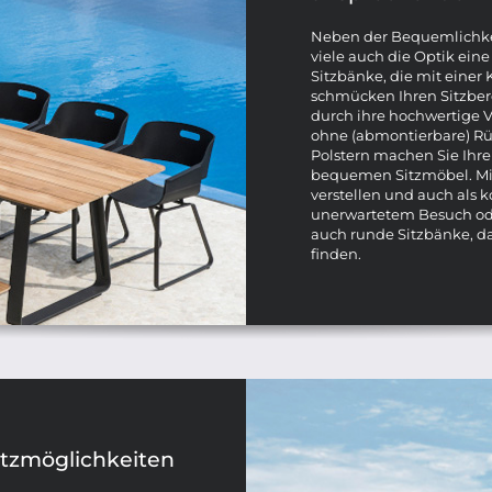
Neben der Bequemlichkei
viele auch die Optik ein
Sitzbänke, die mit einer
schmücken Ihren Sitzber
durch ihre hochwertige 
ohne (abmontierbare) Rü
Polstern machen Sie Ih
bequemen Sitzmöbel. Mit 
verstellen und auch als 
unerwartetem Besuch ode
auch runde Sitzbänke, d
finden.
itzmöglichkeiten