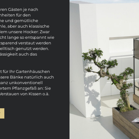
ren Gästen je nach
nheiten für den
me und gemütliche
le, aber auch klassische
udem unsere Hocker: Zwar
ht lange so entspannt wie
tzsparend verstaut werden
telltisch genutzt werden.
ässigkeit auch das
it für Ihr Gartenhäuschen
nsere Bänke natürlich auch
h ganz unkonventionell
ertem Pflanzgefäß an: Sie
Verstauen von Kissen o.ä.
r