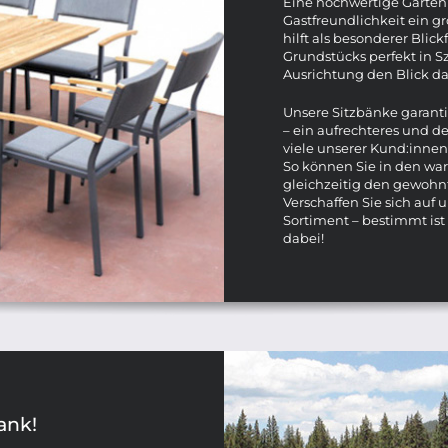
Eine hochwertige Gartenb
Gastfreundlichkeit ein g
hilft als besonderer Blic
Grundstücks perfekt in S
Ausrichtung den Blick da
Unsere Sitzbänke garant
– ein aufrechteres und
viele unserer Kund:innen 
So können Sie in den w
gleichzeitig den gewohn
Verschaffen Sie sich auf 
Sortiment – bestimmt ist
dabei!
ank!