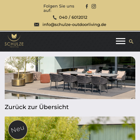
Folgen Sie uns
auf:
040 / 6012012
info@schulze-outdoorliving.de
Zurück zur Übersicht
Neu
Neu
Neu
Neu
Neu