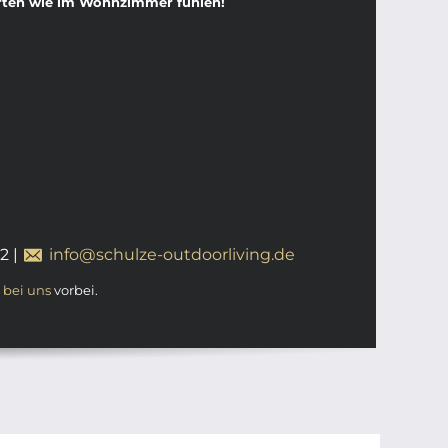
arten wie im Wohnzimmer fühlen!
12
|
info@schulze-outdoorliving.de
t
bei uns
vorbei.