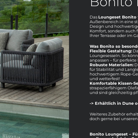
Bonito
Das
Loungeset Bonito 
Außenbereich in eine s
Design und hochwertigen
Komfort, sondern auch f
Ihrer Terrasse oder im G
Was Bonito so besond
Flexible Gestaltung:
Da
Loungesesseln. So könn
anpassen – für perfekte F
Robuste Materialien:
Da
für Stabilität und Lang
hochwertigem Rope-Gef
und wetterfest!
Komfortable Kissen-Se
strapazierfähigem Olefi
und sind gleichzeitig pf
-> Erhältlich in Dune 
Weiteres Zubehör erhalt
doch gerne bei unseren
Bonito Loungeset – Für