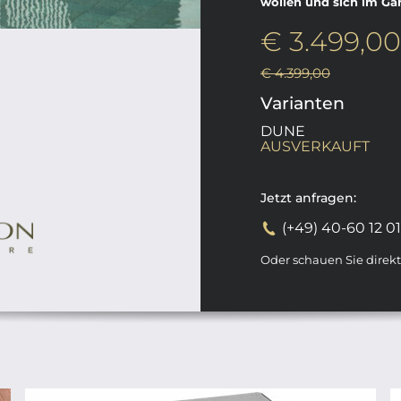
wollen und sich im G
€ 3.499,00
€ 4.399,00
Varianten
DUNE
AUSVERKAUFT
Jetzt anfragen:
(+49) 40-60 12 0
Oder schauen Sie direk