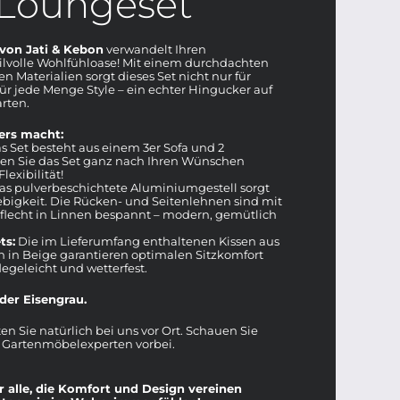
 Loungeset
von Jati & Kebon
verwandelt Ihren
tilvolle Wohlfühloase! Mit einem durchdachten
 Materialien sorgt dieses Set nicht nur für
ür jede Menge Style – ein echter Hingucker auf
arten.
ers macht:
s Set besteht aus einem 3er Sofa und 2
en Sie das Set ganz nach Ihren Wünschen
lexibilität!
s pulverbeschichtete Aluminiumgestell sorgt
lebigkeit. Die Rücken- und Seitenlehnen sind mit
lecht in Linnen bespannt – modern, gemütlich
ts:
Die im Lieferumfang enthaltenen Kissen aus
n in Beige garantieren optimalen Sitzkomfort
legeleicht und wetterfest.
oder Eisengrau.
en Sie natürlich bei uns vor Ort. Schauen Sie
 Gartenmöbelexperten vorbei.
 alle, die Komfort und Design vereinen