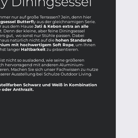
ly Diningsessel
er nur auf große Terrassen? Jein, denn hier
gsessel Butterfl
y aus der gleichnamigen Serie.
er aus dem Hause
Jati & Kebon extra an alle
. Denn der kleine, aber feine Diningsessel
rs gut, wo sonst nur Stühle passen. Dabei
haus natürlich nicht auf die
hohen Standards
nium mit hochwertigem Soft Rope
, um Ihnen
hst langer
Haltbarkeit
zu präsentieren.
ist nicht so ausladend, wie seine größeren
sich hervorragend mit anderen Aluminium-
en. Machen Sie sich unser Fachwissen zu nutze
serer Ausstellung bei Schulze Outdoor Living.
Gestellfarben Schwarz und Weiß in Kombination
 oder Anthrazit.