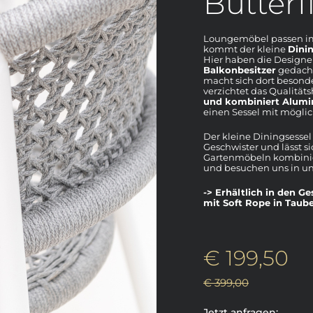
Butterf
Loungemöbel passen imm
kommt der kleine
Dinin
Hier haben die Design
Balkonbesitzer
gedacht
macht sich dort besonde
verzichtet das Qualitäts
und kombiniert Alumi
einen Sessel mit möglic
Der kleine Diningsessel 
Geschwister und lässt 
Gartenmöbeln kombinier
und besuchen uns in un
-> Erhältlich in den 
mit Soft Rope in Taube
€ 199,50
€ 399,00
Jetzt anfragen: