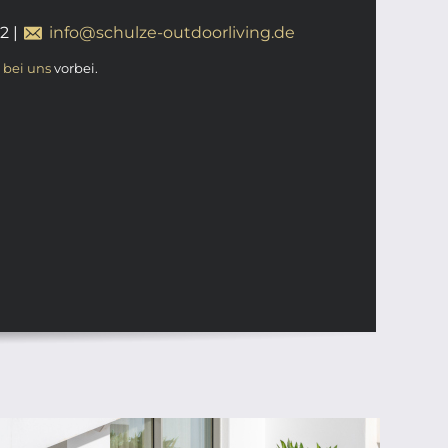
12
|
info@schulze-outdoorliving.de
t
bei uns
vorbei.