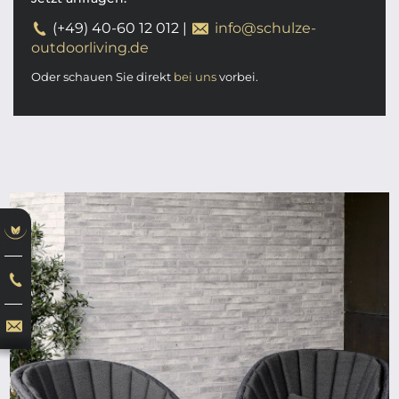
(+49) 40-60 12 012
|
info@schulze-
outdoorliving.de
Oder schauen Sie direkt
bei uns
vorbei.
ab