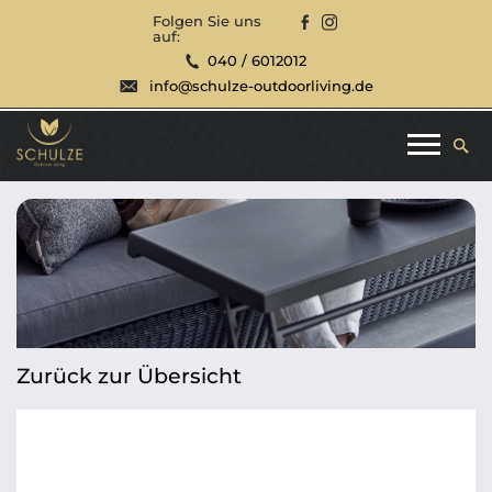
Folgen Sie uns
auf:
040 / 6012012
info@schulze-outdoorliving.de
Zurück zur Übersicht