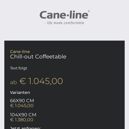
Cane-line
Chill-out Coffeetable
Text folgt
€ 1.045,00
ab
Varianten
66X90 CM
€ 1.045,00
104X90 CM
€ 1.380,00
Jetzt anfragen: