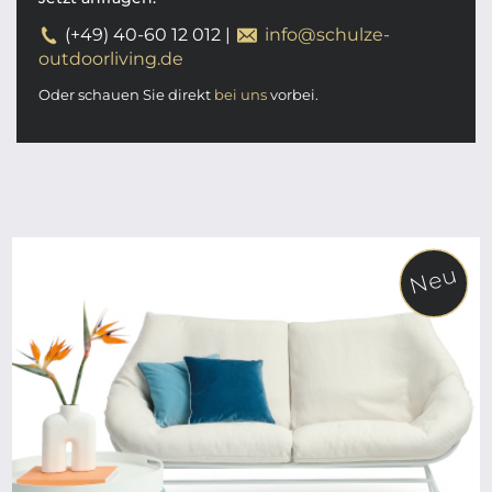
(+49) 40-60 12 012
|
info@schulze-
outdoorliving.de
Oder schauen Sie direkt
bei uns
vorbei.
Neu
ab