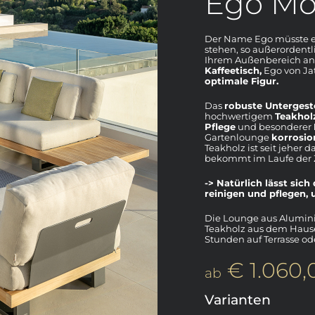
Ego Mo
Der Name Ego müsste ei
stehen, so außerordentl
Ihrem Außenbereich an
Kaffeetisch,
Ego von Ja
optimale Figur.
Das
robuste Untergeste
hochwertigem
Teakhol
Pflege
und besonderer
Gartenlounge
korrosio
Teakholz ist seit jeher
bekommt im Laufe der Z
-> Natürlich lässt sic
reinigen und pflegen, 
Die Lounge aus Alumin
Teakholz aus dem Hause
Stunden auf Terrasse od
€ 1.060,
ab
Varianten