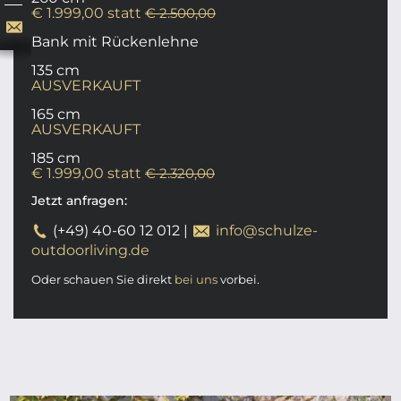
€ 1.999,00 statt
€ 2.500,00
Bank mit Rückenlehne
135 cm
AUSVERKAUFT
165 cm
AUSVERKAUFT
185 cm
€ 1.999,00 statt
€ 2.320,00
Jetzt anfragen:
(+49) 40-60 12 012
|
info@schulze-
outdoorliving.de
Oder schauen Sie direkt
bei uns
vorbei.