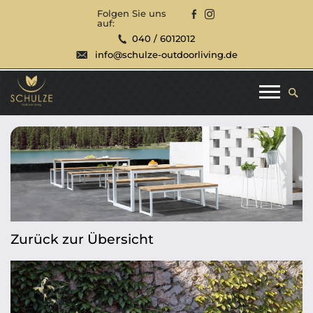
Folgen Sie uns
auf:
040 / 6012012
info@schulze-outdoorliving.de
Zurück zur Übersicht