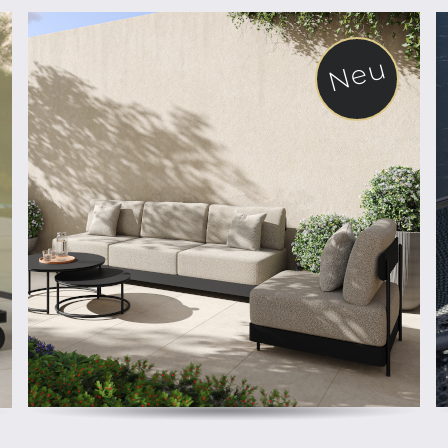
Neu
ab