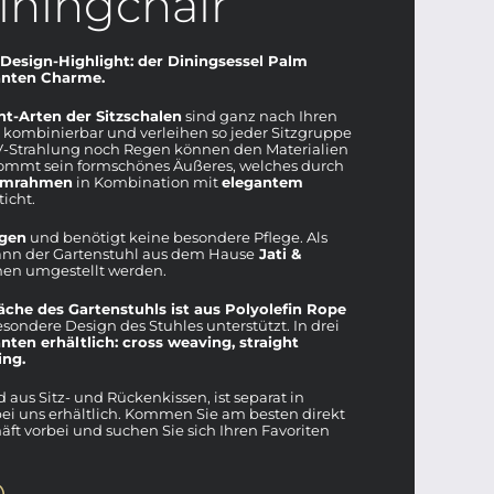
iningchair
s Design-Highlight: der Diningsessel Palm
ganten Charme.
ht-Arten der Sitzschalen
sind ganz nach Ihren
ombinierbar und verleihen so jeder Sitzgruppe
UV-Strahlung noch Regen können den Materialien
ommt sein formschönes Äußeres, welches durch
umrahmen
in Kombination mit
elegantem
icht.
igen
und benötigt keine besondere Pflege. Als
ann der Gartenstuhl aus dem Hause
Jati &
n umgestellt werden.
äche des Gartenstuhls ist aus Polyolefin Rope
sondere Design des Stuhles unterstützt. In drei
nten erhältlich: cross weaving, straight
ing.
 aus Sitz- und Rückenkissen, ist separat in
ei uns erhältlich. Kommen Sie am besten direkt
t vorbei und suchen Sie sich Ihren Favoriten