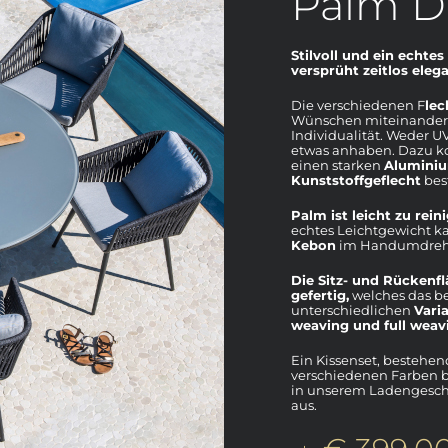
Palm D
Stilvoll und ein echte
versprüht zeitlos ele
Die verschiedenen F
lec
Wünschen miteinander k
Individualität. Weder 
etwas anhaben. Dazu k
einen starken
Alumini
Kunststoffgeflecht
best
Palm ist leicht zu rein
echtes Leichtgewicht k
Kebon
im Handumdrehe
Die Sitz- und Rückenfl
gefertig,
welches das be
unterschiedlichen
Varia
weaving und full weav
Ein Kissenset, bestehend
verschiedenen Farben b
in unserem Ladengeschäf
aus.