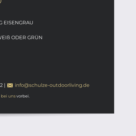
0
G EISENGRAU
WEIß ODER GRÜN
12
|
info@schulze-outdoorliving.de
t
bei uns
vorbei.