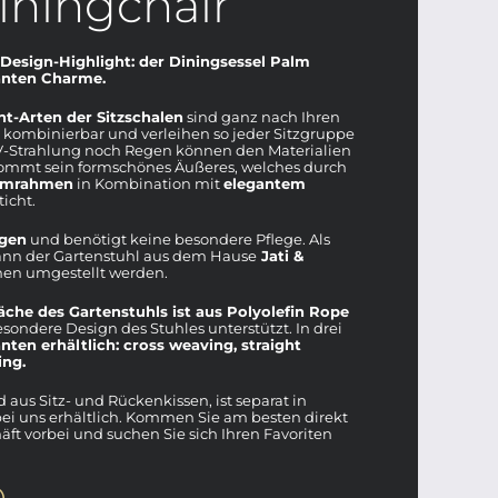
iningchair
s Design-Highlight: der Diningsessel Palm
ganten Charme.
ht-Arten der Sitzschalen
sind ganz nach Ihren
ombinierbar und verleihen so jeder Sitzgruppe
UV-Strahlung noch Regen können den Materialien
ommt sein formschönes Äußeres, welches durch
umrahmen
in Kombination mit
elegantem
icht.
igen
und benötigt keine besondere Pflege. Als
ann der Gartenstuhl aus dem Hause
Jati &
n umgestellt werden.
äche des Gartenstuhls ist aus Polyolefin Rope
sondere Design des Stuhles unterstützt. In drei
nten erhältlich: cross weaving, straight
ing.
 aus Sitz- und Rückenkissen, ist separat in
ei uns erhältlich. Kommen Sie am besten direkt
t vorbei und suchen Sie sich Ihren Favoriten