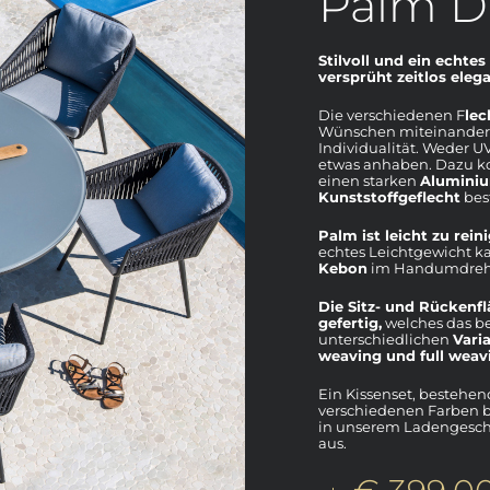
Palm D
Stilvoll und ein echte
versprüht zeitlos ele
Die verschiedenen F
lec
Wünschen miteinander k
Individualität. Weder 
etwas anhaben. Dazu k
einen starken
Alumini
Kunststoffgeflecht
best
Palm ist leicht zu rein
echtes Leichtgewicht k
Kebon
im Handumdrehe
Die Sitz- und Rückenfl
gefertig,
welches das be
unterschiedlichen
Varia
weaving und full weav
Ein Kissenset, bestehend
verschiedenen Farben b
in unserem Ladengeschäf
aus.