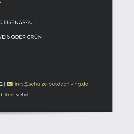
0
G EISENGRAU
WEIß ODER GRÜN
12
|
info@schulze-outdoorliving.de
t
bei uns
vorbei.