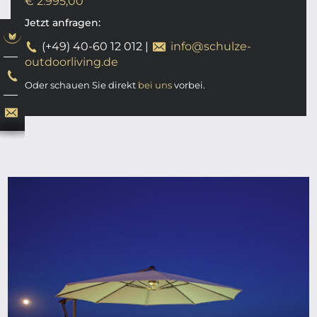
€ 2.995,00
Jetzt anfragen:
(+49) 40-60 12 012
|
info@schulze-
outdoorliving.de
Oder schauen Sie direkt
bei uns
vorbei.
ab