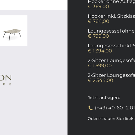
Hocker ohne Aufla
€ 369,00
Hocker inkl. Sitzkis
€ 764,00
Loungesessel ohne
€ 799,00
Loungesessel inkl.
€ 1.394,00
2-Sitzer Loungesof
€ 1.599,00
2-Sitzer Loungesofa 
€ 2.544,00
Jetzt anfragen:
(+49) 40-60 12 0
Oder schauen Sie direk