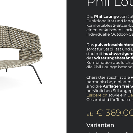
Phil L
Die
Phil Lounge
von Ja
Funktionalität und langl
komfortables 2-Sitzer-
einen praktischen Hocke
individuelle Outdoor-G
Das
pulverbeschichtet
sorgt für Stabilität und
sind mit
hochwertigem 
das
witterungsbeständi
Kombination aus leichte
die Phil Lounge besonde
Charakteristisch ist die
harmonische, einladend
sind die
Auflagen frei 
persönlichen Stil ange
Essbereich
sowie ein
Da
Gesamtbild für Terrasse 
€ 369,0
ab
Varianten