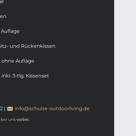
ge
sen
 Auflage
 Sitz- und Rückenkissen
a ohne Auflage
inkl. 3-tlg. Kissenset
12
|
info@schulze-outdoorliving.de
t
bei uns
vorbei.