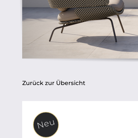
Zurück zur Übersicht
Neu
Neu
Neu