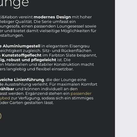
ounge
ti&Kebon vereint
modernes Design
mit hoher
ebiger Qualität. Die Serie umfasst ein
Loungesofa, einen passenden Loungesessel sowie
r und bietet damit vielseitige Möglichkeiten für
estaltungen.
e Aluminiumgestell
in elegantem Eisengrau
 Leichtigkeit zugleich. Sitz- und Rückenflächen
Kunststoffgeflecht
im Farbton Slate bespannt,
g, robust und pflegeleicht
ist. Die
n Materialien und stabiler Konstruktion macht
rs langlebig und flexibel einsetzbar.
weiche Linienführung
, die der Lounge eine
e Ausstrahlung verleiht. Für maximalen Komfort
wählbar
und können individuell an den
passt werden. Ergänzend stehen ein
passender
ybed
zur Verfügung, sodass sich ein stimmiges
oder Garten gestalten lässt.
0