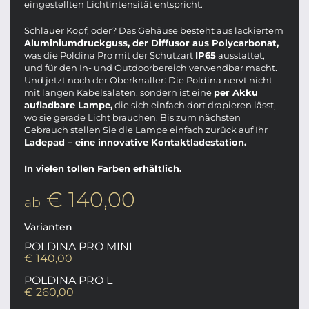
eingestellten Lichtintensität entspricht.
Schlauer Kopf, oder? Das Gehäuse besteht aus lackiertem
Aluminiumdruckguss, der Diffusor aus Polycarbonat,
was die Poldina Pro mit der Schutzart
IP65
ausstattet,
und für den In- und Outdoorbereich verwendbar macht.
Und jetzt noch der Oberknaller: Die Poldina nervt nicht
mit langen Kabelsalaten, sondern ist eine
per Akku
aufladbare Lampe,
die sich einfach dort drapieren lässt,
wo sie gerade Licht brauchen. Bis zum nächsten
Gebrauch stellen Sie die Lampe einfach zurück auf Ihr
Ladepad – eine innovative Kontaktladestation.
In vielen tollen Farben erhältlich.
€ 140,00
ab
Varianten
POLDINA PRO MINI
€ 140,00
POLDINA PRO L
€ 260,00