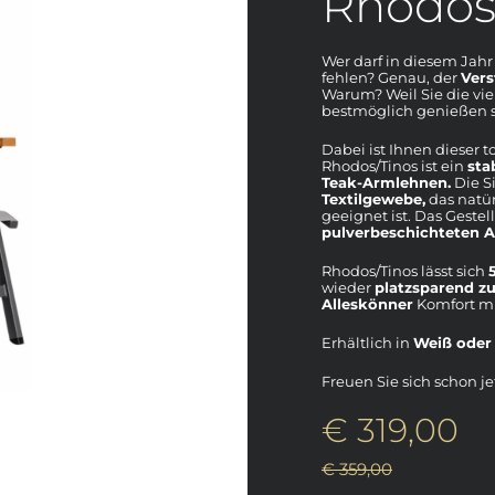
Rhodos 
Wer darf in diesem Jahr
fehlen? Genau, der
Vers
Warum? Weil Sie die vi
bestmöglich genießen s
Dabei ist Ihnen dieser t
Rhodos/Tinos ist ein
sta
Teak-Armlehnen.
Die S
Textilgewebe,
das natür
geeignet ist. Das Gestel
pulverbeschichteten 
Rhodos/Tinos lässt sich
wieder
platzsparend 
Alleskönner
Komfort mi
Erhältlich in
Weiß oder 
Freuen Sie sich schon j
€ 319,00
€ 359,00