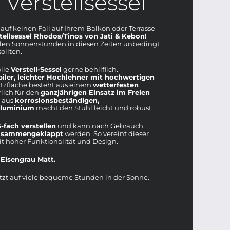
Verstellsessel
 auf keinen Fall auf Ihrem Balkon oder Terrasse
tellsessel Rhodos/Tinos von Jati & Kebon!
elen Sonnenstunden in diesen Zeiten unbedingt
ollten.
olle
Verstell-Sessel
gerne behilflich.
biler, leichter Hochlehner mit hochwertigen
itzfläche besteht aus einem
wetterfesten
lich für den
ganzjährigen Einsatz im Freien
l aus
korrosionsbeständigen,
Aluminium
macht den Stuhl leicht und robust.
5-fach verstellen
und kann nach Gebrauch
zusammengeklappt
werden. So vereint dieser
t hoher Funktionalität und Design.
Eisengrau Matt.
etzt auf viele bequeme Stunden in der Sonne.