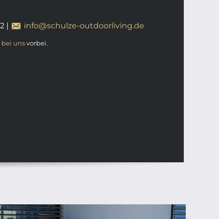
12
|
info@schulze-outdoorliving.de
t
bei uns
vorbei.