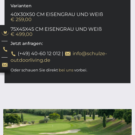
Varianten
40X30X50 CM EISENGRAU UND WEIß
€ 259,00
75X45X45 CM EISENGRAU UND WEIß
€ 499,00
Jetzt anfragen:
(+49) 40-60 12 012
|
info@schulze-
outdoorliving.de
Oder schauen Sie direkt
bei uns
vorbei.