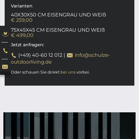
Varianten
40X30X50 CM EISENGRAU UND WEIß
€ 259,00
75X45X45 CM EISENGRAU UND WEIß
€ 499,00
Jetzt anfragen:
(+49) 40-60 12 012
|
info@schulze-
outdoorliving.de
Oder schauen Sie direkt
bei uns
vorbei.