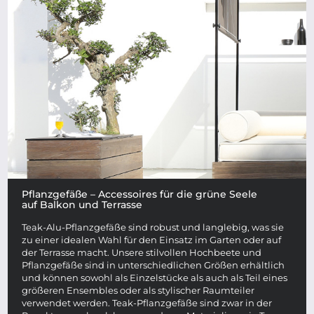
Pflanzgefäße – Accessoires für die grüne Seele
auf Balkon und Terrasse
Teak-Alu-Pflanzgefäße sind robust und langlebig, was sie
zu einer idealen Wahl für den Einsatz im Garten oder auf
der Terrasse macht. Unsere stilvollen Hochbeete und
Pflanzgefäße sind in unterschiedlichen Größen erhältlich
und können sowohl als Einzelstücke als auch als Teil eines
größeren Ensembles oder als stylischer Raumteiler
verwendet werden. Teak-Pflanzgefäße sind zwar in der