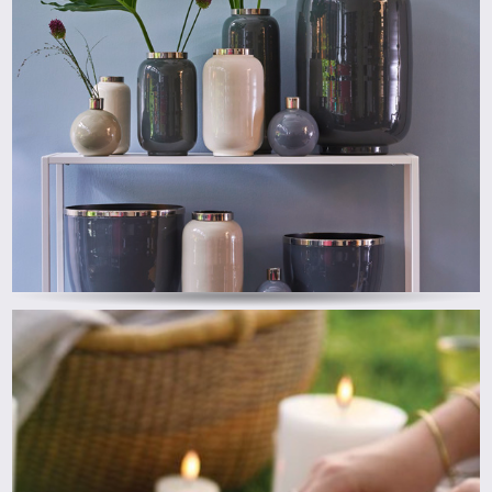
ab
ab