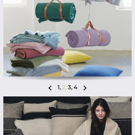
ab
1,
2,
3,
4