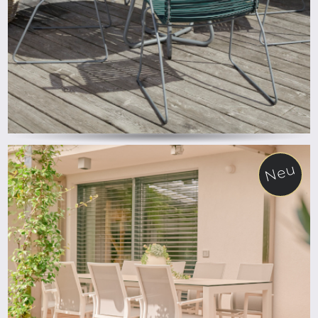
Neu
ab