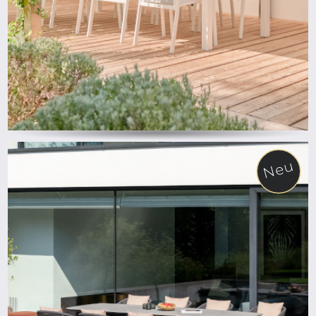
Neu
ab