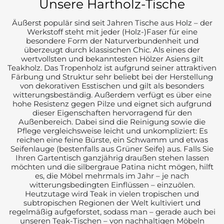
Unsere Hartholz-Tische
Äußerst populär sind seit Jahren Tische aus Holz – der
Werkstoff steht mit jeder (Holz-)Faser für eine
besondere Form der Naturverbundenheit und
überzeugt durch klassischen Chic. Als eines der
wertvollsten und bekanntesten Hölzer Asiens gilt
Teakholz. Das Tropenholz ist aufgrund seiner attraktiven
Färbung und Struktur sehr beliebt bei der Herstellung
von dekorativen Esstischen und gilt als besonders
witterungsbeständig. Außerdem verfügt es über eine
hohe Resistenz gegen Pilze und eignet sich aufgrund
dieser Eigenschaften hervorragend für den
Außenbereich. Dabei sind die Reinigung sowie die
Pflege vergleichsweise leicht und unkompliziert: Es
reichen eine feine Bürste, ein Schwamm und etwas
Seifenlauge (bestenfalls aus Grüner Seife) aus. Falls Sie
Ihren Gartentisch ganzjährig draußen stehen lassen
möchten und die silbergraue Patina nicht mögen, hilft
es, die Möbel mehrmals im Jahr – je nach
witterungsbedingten Einflüssen – einzuölen.
Heutzutage wird Teak in vielen tropischen und
subtropischen Regionen der Welt kultiviert und
regelmäßig aufgeforstet, sodass man – gerade auch bei
unseren Teak-Tischen – von nachhaltigen Möbeln