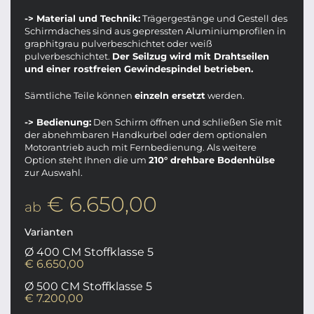
-> Material und Technik:
Trägergestänge und Gestell des
Schirmdaches sind aus gepressten Aluminiumprofilen in
graphitgrau pulverbeschichtet oder weiß
pulverbeschichtet.
Der Seilzug wird mit Drahtseilen
und einer rostfreien Gewindespindel betrieben.
Sämtliche Teile können
einzeln ersetzt
werden.
-> Bedienung:
Den Schirm öffnen und schließen Sie mit
der abnehmbaren Handkurbel oder dem optionalen
Motorantrieb auch mit Fernbedienung. Als weitere
Option steht Ihnen die um
210° drehbare Bodenhülse
zur Auswahl.
€ 6.650,00
ab
Varianten
Ø 400 CM Stoffklasse 5
€ 6.650,00
Ø 500 CM Stoffklasse 5
€ 7.200,00