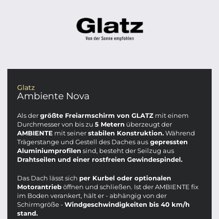
Glatz
Ambiente Nova
Als der
größte Freiarmschirm von GLATZ
mit einem
Durchmesser von bis zu
5 Metern
überzeugt der
AMBIENTE
mit seiner
stabilen Konstruktion.
Während
Trägerstange und Gestell des Daches aus
gepressten
Aluminiumprofilen
sind, besteht der Seilzug aus
Drahtseilen und einer rostfreien Gewindespindel.
Das Dach lässt sich
per Kurbel oder optionalen
Motorantrieb
öffnen und schließen. Ist der AMBIENTE fix
im Boden verankert, hält er - abhängig von der
Schirmgröße -
Windgeschwindigkeiten bis 40 km/h
stand.