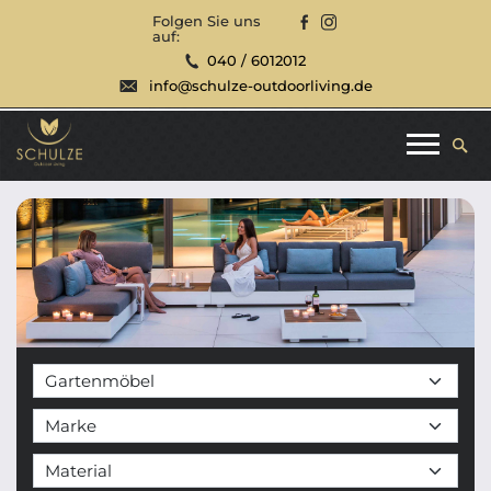
Folgen Sie uns
auf:
040 / 6012012
info@schulze-outdoorliving.de